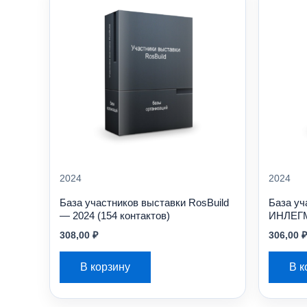
2024
2024
База участников выставки RosBuild
База уч
— 2024 (154 контактов)
ИНЛЕГМ
308,00
₽
306,00
₽
В корзину
В к