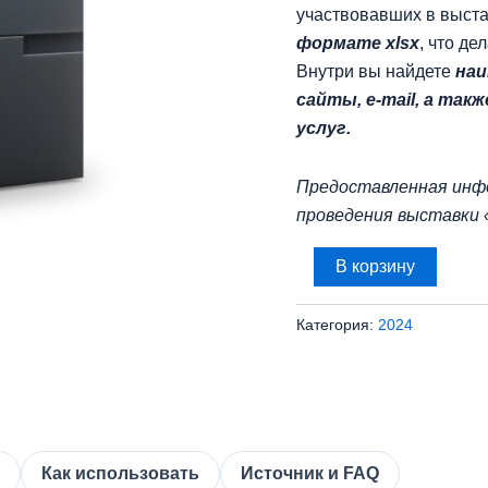
участвовавших в выст
формате xlsx
, что де
Внутри вы найдете
наи
сайты, e-mail, а та
услуг.
Предоставленная инф
проведения выставки
Количество
В корзину
товара
База
участников
Категория:
2024
выставки
Фотоника
-
2024
(260
контактов)
Как использовать
Источник и FAQ