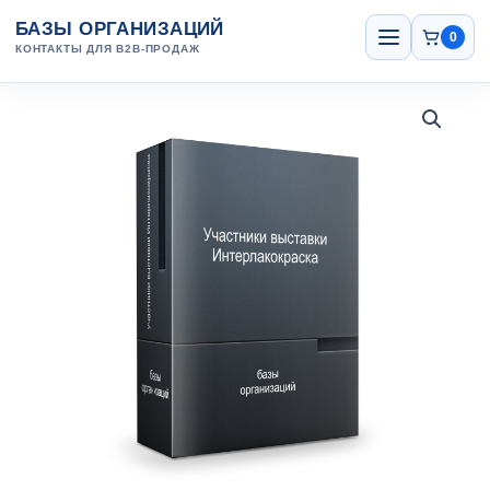
Перейти
Открыть
БАЗЫ ОРГАНИЗАЦИЙ
меню
к
0
КОНТАКТЫ ДЛЯ B2B-ПРОДАЖ
содержанию