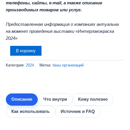
телефоны, сайты, e-mail, а также описание
производимых товаров или услуг.
Предоставленная информация о компаниях актуальна
на момент проведения выставки «Интерлакокраска
2024»
Количество
В корзину
товара
База
Категория:
2024
Метка:
базы организаций
участников
выставки
Интерлакокраска
-
2024
(412
Описание
Что внутри
Кому полезно
контактов)
Как использовать
Источник и FAQ