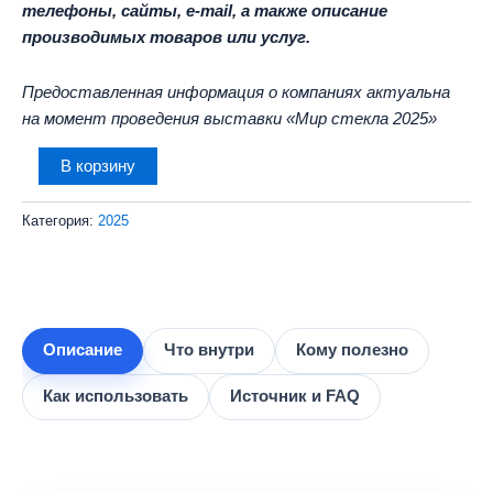
телефоны, сайты, e-mail, а также описание
производимых товаров или услуг.
Предоставленная информация о компаниях актуальна
на момент проведения выставки «Мир стекла 2025»
Количество
В корзину
товара
База
Категория:
2025
участников
выставки
Мир
стекла
-
2025
Описание
Что внутри
Кому полезно
(202
контактов)
Как использовать
Источник и FAQ