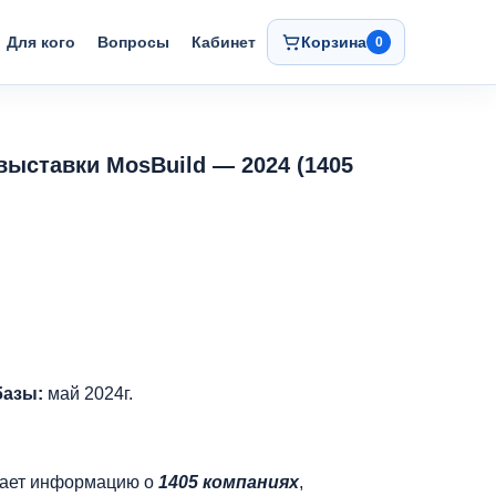
Для кого
Вопросы
Кабинет
Корзина
0
выставки MosBuild — 2024 (1405
базы:
май 2024г.
чает информацию о
1405 компаниях
,