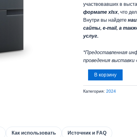
участвовавших в выст
формате xlsx
, что де
Внутри вы найдете
наи
сайты, e-mail, а та
услуг.
*Предоставленная инф
проведения выставки 
Количество
В корзину
товара
База
участников
Категория:
2024
выставки
MosBuild
-
2024
(1405
контактов)
Как использовать
Источник и FAQ