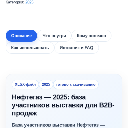
Категория:
2025
участников
выставки
Нефтегаз
-
2025
(954
Описание
Что внутри
Кому полезно
контактов)
Как использовать
Источник и FAQ
XLSX-файл
2025
готово к скачиванию
Нефтегаз — 2025: база
участников выставки для B2B-
продаж
База участников выставки Нефтегаз —