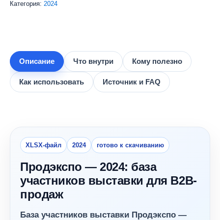
Категория:
2024
участников
выставки
Продэкспо
-
2024
(1880
Описание
Что внутри
Кому полезно
контактов)
Как использовать
Источник и FAQ
XLSX-файл
2024
готово к скачиванию
Продэкспо — 2024: база
участников выставки для B2B-
продаж
База участников выставки Продэкспо —