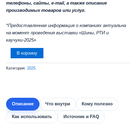
телефоны, сайты, e-mail, а также описание
производимых товаров или услуг.
*Предоставленная информация о компаниях актуальна
на момент проведения выставки «Шины, РТИ и
каучуки-2025»
Количество
В корзину
товара
База
Категория:
2025
участников
выставки
Шины,
РТИ
и
каучуки
Описание
Что внутри
Кому полезно
-
2025
Как использовать
Источник и FAQ
(255
контактов)