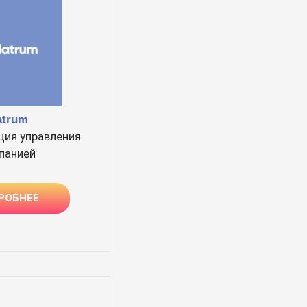
atrum
ция управления
панией
РОБНЕЕ