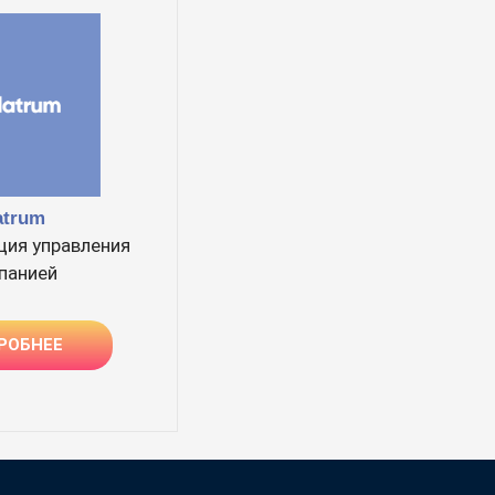
atrum
ция управления
панией
РОБНЕЕ