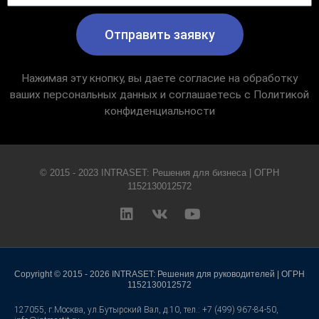
Отправить заявку
Нажимая эту кнопку, вы даете согласие на обработку
ваших персональных данных и соглашаетесь с Политикой
конфиденциальности
© 2015 - 2023
INTRASET
: Решения для бизнеса | ОГРН
1152130012572
L
V
Y
i
k
o
n
u
k
t
e
u
Copyright © 2015 - 2026 INTRASET: Решения для руководителей | ОГРН
d
b
1152130012572
i
e
127055, г.Москва, ул.Бутырский Вал, д.10, тел.: +7 (499) 967-84-50,
n