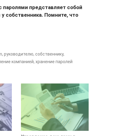
 с паролями представляет собой
 у собственника. Помните, что
m
,
руководителю
,
собственнику
,
ление компанией
,
хранение паролей