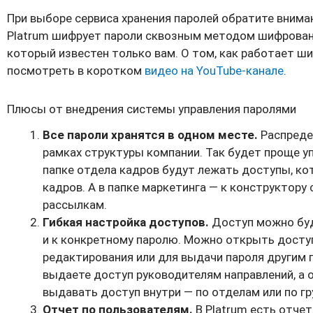
При выборе сервиса хранения паролей обратите внимани
Platrum шифрует пароли сквозным методом шифрован
который известен только вам. О том, как работает ш
посмотреть в коротком
видео на YouTube-канале
.
Плюсы от внедрения системы управления паролями
Все пароли хранятся в одном месте.
Распреде
рамках структуры компании. Так будет проще уп
папке отдела кадров будут лежать доступы, ко
кадров. А в папке маркетинга — к конструктору
рассылкам.
Гибкая настройка доступов.
Доступ можно буде
и к конкретному паролю. Можно открыть доступ
редактирования или для выдачи пароля другим 
выдаете доступ руководителям направлений, а о
выдавать доступ внутри — по отделам или по г
Отчет по пользователям.
В Platrum есть отчет