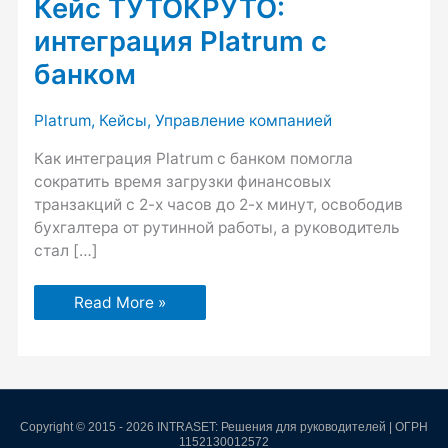
Кейс ТУТОКРУТО:
ТУТОКРУТО:
интеграция
интеграция Platrum с
Platrum
с
банком
банком
Platrum
,
Кейсы
,
Управление компанией
Как интеграция Platrum с банком помогла
сократить время загрузки финансовых
транзакций с 2-х часов до 2-х минут, освободив
бухгалтера от рутинной работы, а руководитель
стал […]
Read More »
Copyright © 2015 - 2026 INTRASET: Решения для руководителей | ОГРН
1152130012572